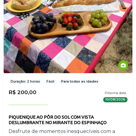
Duração: 2 horas
Fácil
Para todas as idades
R$ 200,00
Próxima data
10/08/2026
PIQUENIQUE AO PÔR DO SOL COM VISTA
DESLUMBRANTE NO MIRANTE DO ESPINHAÇO
Desfrute de momentos inesquecíveis com a