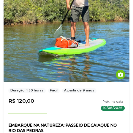
Duração: 1:30 horas
Fácil
A partir de 9 anos
R$ 120,00
Próxima data
10/08/2026
EMBARQUE NA NATUREZA: PASSEIO DE CAIAQUE NO
RIO DAS PEDRAS.