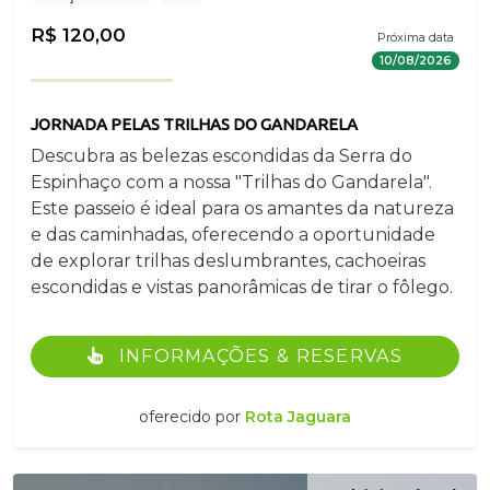
R$ 120,00
Próxima data
10/08/2026
JORNADA PELAS TRILHAS DO GANDARELA
Descubra as belezas escondidas da Serra do
Espinhaço com a nossa "Trilhas do Gandarela".
Este passeio é ideal para os amantes da natureza
e das caminhadas, oferecendo a oportunidade
de explorar trilhas deslumbrantes, cachoeiras
escondidas e vistas panorâmicas de tirar o fôlego.
INFORMAÇÕES & RESERVAS
oferecido por
Rota Jaguara