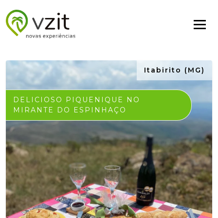
Itabirito (MG)
DELICIOSO PIQUENIQUE NO
MIRANTE DO ESPINHAÇO