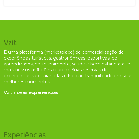
Vzit
É uma plataforma (marketplace) de comercialização de
experiências turísticas, gastronômicas, esportivas, de
aprendizados, entretenimento, saúde e bem estar e o que
mais nossos anfitriões criarem. Suas reservas de
experiências são garantidas e lhe dão tranquilidade em seus
melhores momentos.
Vzit novas experiências.
Experiências