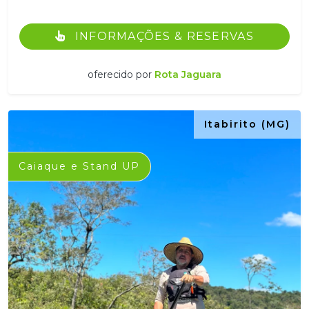
INFORMAÇÕES & RESERVAS
oferecido por
Rota Jaguara
Itabirito (MG)
Caiaque e Stand UP