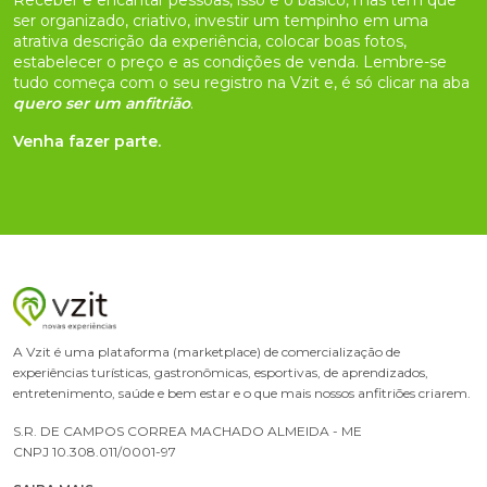
ser organizado, criativo, investir um tempinho em uma
atrativa descrição da experiência, colocar boas fotos,
estabelecer o preço e as condições de venda. Lembre-se
tudo começa com o seu registro na Vzit e, é só clicar na aba
quero ser um anfitrião
.
Venha fazer parte.
A Vzit é uma plataforma (marketplace) de comercialização de
experiências turísticas, gastronômicas, esportivas, de aprendizados,
entretenimento, saúde e bem estar e o que mais nossos anfitriões criarem.
S.R. DE CAMPOS CORREA MACHADO ALMEIDA - ME
CNPJ 10.308.011/0001-97