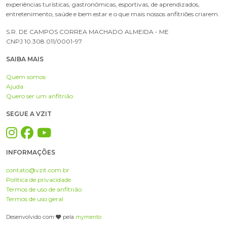
experiências turísticas, gastronômicas, esportivas, de aprendizados,
entretenimento, saúde e bem estar e o que mais nossos anfitriões criarem.
S.R. DE CAMPOS CORREA MACHADO ALMEIDA - ME
CNPJ 10.308.011/0001-97
SAIBA MAIS
Quem somos
Ajuda
Quero ser um anfitrião
SEGUE A VZIT
INFORMAÇÕES
contato@vzit.com.br
Política de privacidade
Termos de uso de anfitrião
Termos de uso geral
Desenvolvido com
pela
mymento